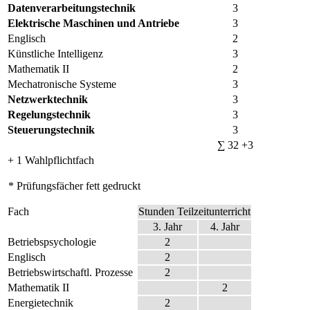
Datenverarbeitungstechnik
3
Elektrische Maschinen und Antriebe
3
Englisch
2
Künstliche Intelligenz
3
Mathematik II
2
Mechatronische Systeme
3
Netzwerktechnik
3
Regelungstechnik
3
Steuerungstechnik
3
∑ 32 +3
+ 1 Wahlpflichtfach
* Prüfungsfächer fett gedruckt
Fach
Stunden Teilzeitunterricht
3. Jahr
4. Jahr
Betriebspsychologie
2
Englisch
2
Betriebswirtschaftl. Prozesse
2
Mathematik II
2
Energietechnik
2