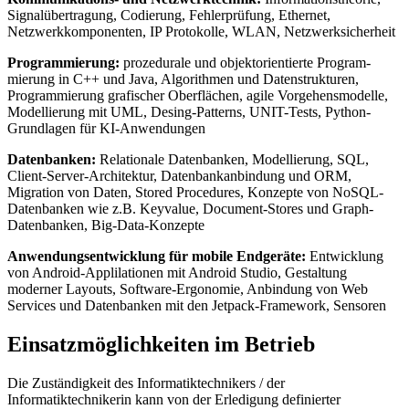
Signalübertragung, Codierung, Fehlerprüfung, Ethernet,
Netzwerkkomponenten, IP Protokolle, WLAN, Netzwerksicherheit
Programmierung:
prozedurale und objektorientierte Pro­gram­
mierung in C++ und Java, Algo­rith­men und Datenstrukturen,
Programmierung grafischer Oberflächen, agile Vorgehensmodelle,
Modellierung mit UML, Desing-Patterns, UNIT-Tests, Python-
Grundlagen für KI-Anwendungen
Datenbanken:
Relationale Datenbanken, Modellierung, SQL,
Client-Server-Architektur, Datenbankanbindung und ORM,
Migration von Daten, Stored Procedures, Konzepte von NoSQL-
Datenbanken wie z.B. Keyvalue, Document-Stores und Graph-
Datenbanken, Big-Data-Konzepte
Anwendungsentwicklung für mobile Endgeräte:
Entwicklung
von Android-Applilationen mit Android Studio, Gestaltung
moderner Layouts, Software-Ergonomie, Anbindung von Web
Services und Datenbanken mit den Jetpack-Framework, Sensoren
Einsatzmöglichkeiten im Betrieb
Die Zuständigkeit des Informatiktechnikers / der
Informatiktechnikerin kann von der Erledigung definierter